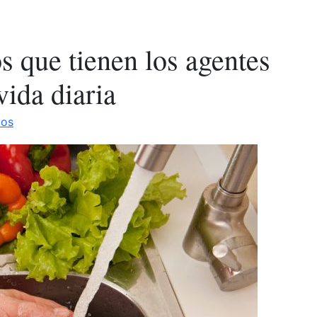
s que tienen los agentes
vida diaria
dos
es
s