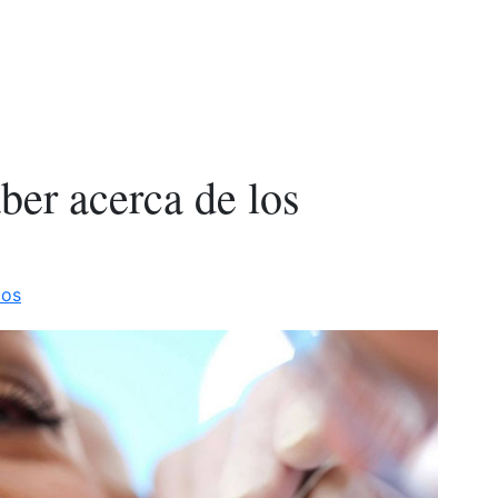
a
ber acerca de los
r
dos
io