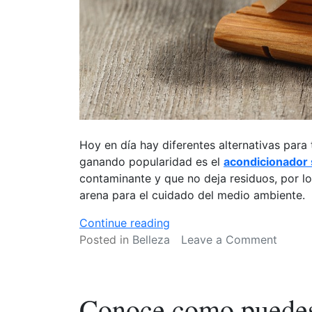
Hoy en día hay diferentes alternativas para
ganando popularidad es el
acondicionador 
contaminante y que no deja residuos, por lo
arena para el cuidado del medio ambiente.
«¿Conoces
Continue reading
el
on
Posted in
Belleza
Leave a Comment
acondicionador
¿Cono
sólido?
el
Una
acondi
Conoce como puedes 
alternativa
sólido