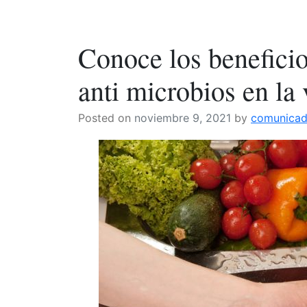
que
Todo
debes
lo
saber
que
Conoce los beneficio
acerca
debes
de
saber
anti microbios en la 
los
acerca
implantes
de
Posted on
noviembre 9, 2021
by
comunica
dentales»
los
implant
dentale