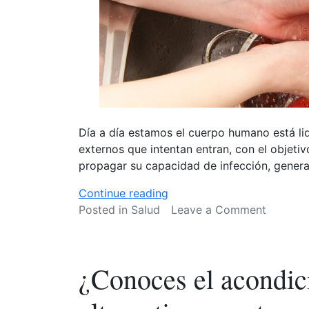
Día a día estamos el cuerpo humano está li
externos que intentan entran, con el objetivo
propagar su capacidad de infección, gener
«Conoce
Continue reading
los
on
Posted in
Salud
Leave a Comment
beneficios
Conoce
que
los
tienen
benefici
¿Conoces el acondic
los
que
agentes
tienen
anti
los