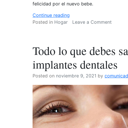
felicidad por el nuevo bebe.
«Guía
Continue reading
práctica
on
Posted in
Hogar
Leave a Comment
para
Guía
escoger
práctic
de
para
Todo lo que debes sa
forma
escoge
sabia
de
implantes dentales
un
forma
obsequio
sabia
Posted on
noviembre 9, 2021
by
comunica
de
un
bebé»
obsequ
de
bebé