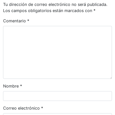
a
Tu dirección de correo electrónico no será publicada.
c
Los campos obligatorios están marcados con
*
i
Comentario
*
ó
n
d
e
e
n
t
r
a
Nombre
*
d
a
s
Correo electrónico
*