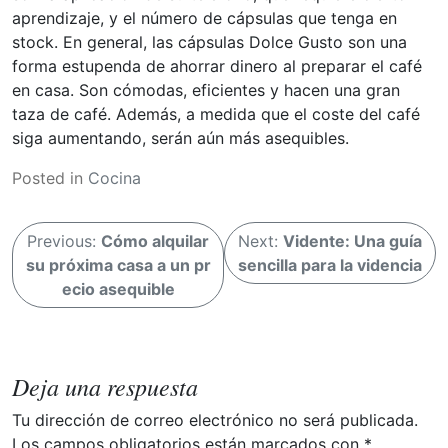
aprendizaje, y el número de cápsulas que tenga en
stock. En general, las cápsulas Dolce Gusto son una
forma estupenda de ahorrar dinero al preparar el café
en casa. Son cómodas, eficientes y hacen una gran
taza de café. Además, a medida que el coste del café
siga aumentando, serán aún más asequibles.
Posted in
Cocina
N
Previous:
Cómo alquilar
Next:
Vidente: Una guía
a
su próxima casa a un pr
sencilla para la videncia
v
ecio asequible
e
g
a
Deja una respuesta
c
Tu dirección de correo electrónico no será publicada.
i
Los campos obligatorios están marcados con
*