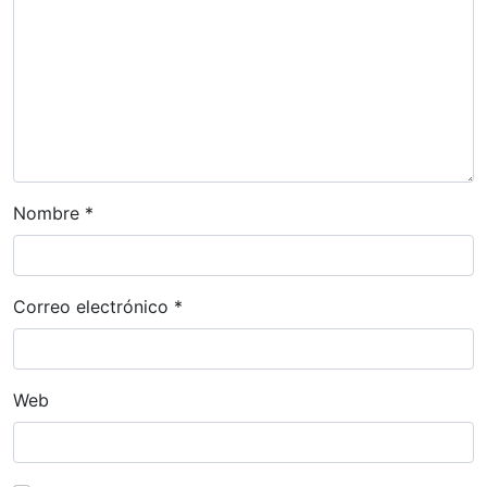
e
n
t
r
a
d
Nombre
*
a
s
Correo electrónico
*
Web