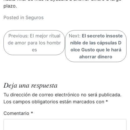
plazo.
Posted in
Seguros
N
Previous:
El mejor ritual
Next:
El secreto insoste
a
de amor para los hombr
nible de las cápsulas D
v
es
olce Gusto que le hará
ahorrar dinero
e
g
a
Deja una respuesta
c
i
Tu dirección de correo electrónico no será publicada.
Los campos obligatorios están marcados con
*
ó
n
Comentario
*
d
e