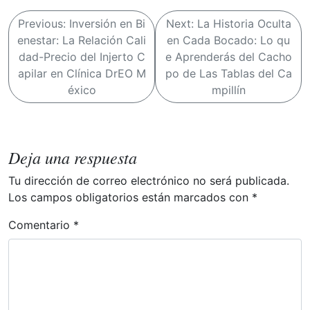
N
Previous:
Inversión en Bi
Next:
La Historia Oculta
a
enestar: La Relación Cali
en Cada Bocado: Lo qu
v
dad-Precio del Injerto C
e Aprenderás del Cacho
apilar en Clínica DrEO M
po de Las Tablas del Ca
e
éxico
mpillín
g
a
c
Deja una respuesta
i
Tu dirección de correo electrónico no será publicada.
ó
Los campos obligatorios están marcados con
*
n
d
Comentario
*
e
e
n