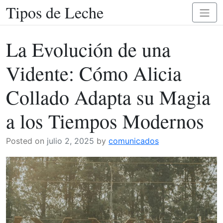
Tipos de Leche
Skip
Toggl
to
naviga
content
La Evolución de una
Vidente: Cómo Alicia
Collado Adapta su Magia
a los Tiempos Modernos
Posted on
julio 2, 2025
by
comunicados