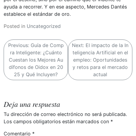
ayuda a recorrer. Y en ese aspecto, Mercedes Dantés
establece el estándar de oro.
Posted in
Uncategorized
N
Previous:
Guía de Comp
Next:
El impacto de la In
a
ra Inteligente: ¿Cuánto
teligencia Artificial en el
v
Cuestan los Mejores Au
empleo: Oportunidades
dífonos de Oidox en 20
y retos para el mercado
e
25 y Qué Incluyen?
actual
g
a
c
Deja una respuesta
i
Tu dirección de correo electrónico no será publicada.
ó
Los campos obligatorios están marcados con
*
n
d
Comentario
*