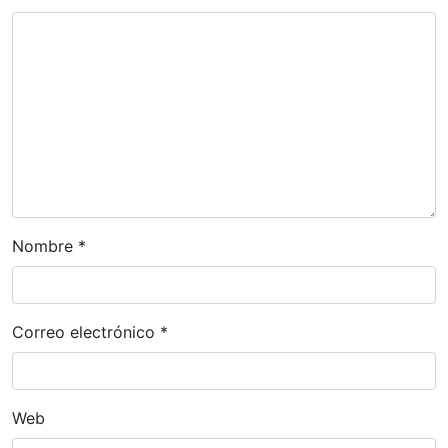
e
e
n
t
r
a
d
a
Nombre
*
s
Correo electrónico
*
Web