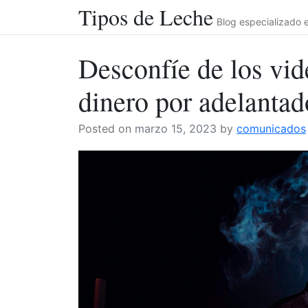
Tipos de Leche
Skip
Blog especializado e
to
content
Desconfíe de los vid
dinero por adelantad
Posted on
marzo 15, 2023
by
comunicados