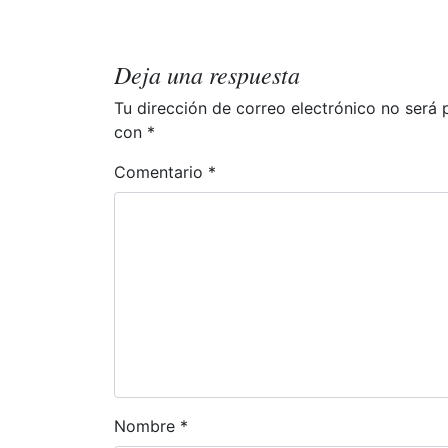
v
e
Deja una respuesta
g
Tu dirección de correo electrónico no será 
a
con
*
c
Comentario
*
i
ó
n
d
e
e
Nombre
*
n