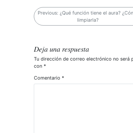
N
Previous:
¿Qué función tiene el aura? ¿C
limpiarla?
a
v
e
Deja una respuesta
g
Tu dirección de correo electrónico no será 
a
con
*
c
Comentario
*
i
ó
n
d