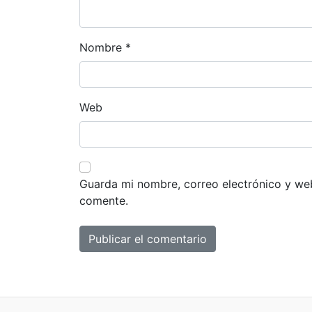
e
e
Nombre
*
n
t
r
Web
a
d
Guarda mi nombre, correo electrónico y we
a
comente.
s