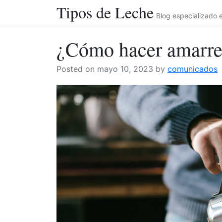
Tipos de Leche
Skip
Blog especializado e
to
content
¿Cómo hacer amarre
Posted on
mayo 10, 2023
by
comunicados