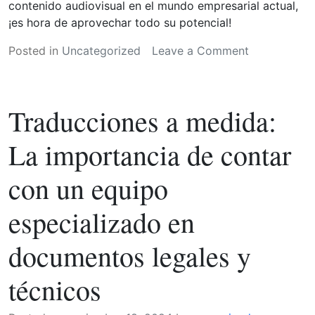
contenido audiovisual en el mundo empresarial actual,
¡es hora de aprovechar todo su potencial!
on
Posted in
Uncategorized
Leave a Comment
Más
que
una
Traducciones a medida:
imagen:
El
La importancia de contar
impacto
de
con un equipo
los
proyectos
especializado en
audiovisuale
en
documentos legales y
el
crecimiento
técnicos
de
tu