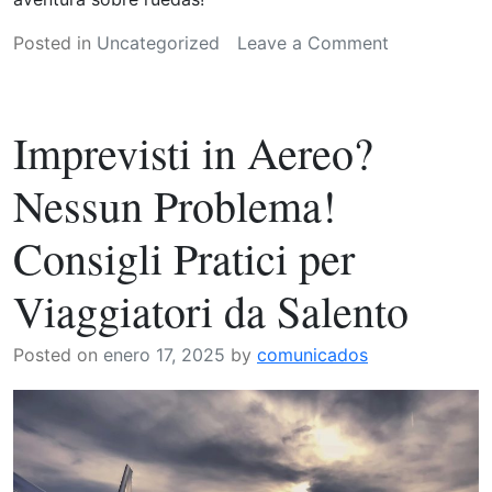
on
Posted in
Uncategorized
Leave a Comment
La
Coruña
sobre
Imprevisti in Aereo?
ruedas:
Encuentra
Nessun Problema!
tu
coche
Consigli Pratici per
ideal
de
Viaggiatori da Salento
segunda
mano
Posted on
enero 17, 2025
by
comunicados