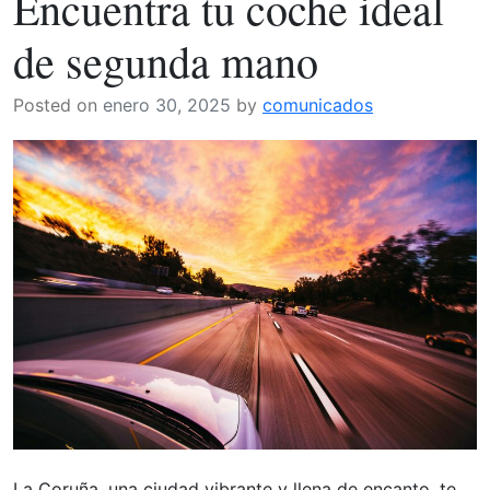
Encuentra tu coche ideal
las
Claves
de segunda mano
del
Éxito
Posted on
enero 30, 2025
by
comunicados
de
la
Plataforma
Líder
en
Venta
de
Coches
de
Segunda
Mano
Online
La Coruña, una ciudad vibrante y llena de encanto, te