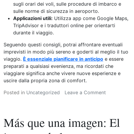
sugli orari dei voli, sulle procedure di imbarco e
sulle norme di sicurezza in aeroporto.
Applicazioni utili:
Utilizza app come Google Maps,
TripAdvisor e i traduttori online per orientarti
durante il viaggio.
Seguendo questi consigli, potrai affrontare eventuali
imprevisti in modo più sereno e goderti al meglio il tuo
viaggio.
È essenziale pianificare in anticipo
e essere
preparati a qualsiasi evenienza, ma ricordati che
viaggiare significa anche vivere nuove esperienze e
uscire dalla propria zona di comfort.
on
Posted in
Uncategorized
Leave a Comment
Imprevisti
in
Aereo?
Más que una imagen: El
Nessun
Problema!