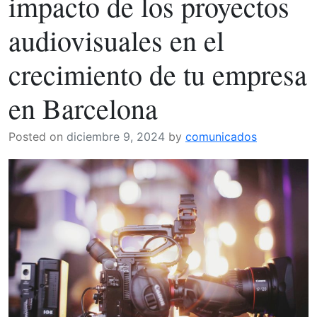
impacto de los proyectos
Consigli
Pratici
audiovisuales en el
per
Viaggiatori
crecimiento de tu empresa
da
Salento
en Barcelona
Posted on
diciembre 9, 2024
by
comunicados