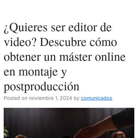
Traduccione
a
medida:
¿Quieres ser editor de
La
importancia
video? Descubre cómo
de
contar
obtener un máster online
con
un
en montaje y
equipo
especializa
postproducción
en
documentos
Posted on
noviembre 1, 2024
by
comunicados
legales
y
técnicos